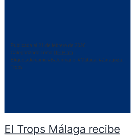
Publicada el
21 de febrero de 2026
Categorizado como
DH Plata
Etiquetado como
#Balonmano
,
#Málaga
,
#Zaragoza
,
Trops
El Trops Málaga recibe