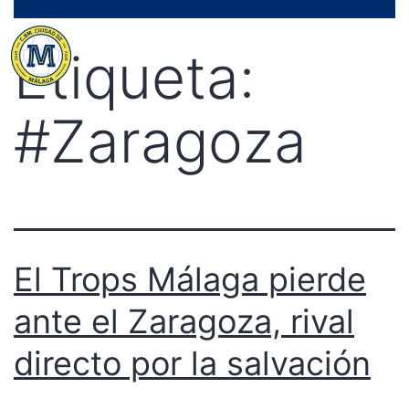
Saltar
Menú
al
Etiqueta:
contenido
#Zaragoza
El Trops Málaga pierde
ante el Zaragoza, rival
directo por la salvación