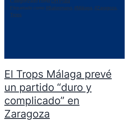
Categorizado como
DH Plata
Etiquetado como
#Balonmano
,
#Málaga
,
#Zaragoza
,
Trops
El Trops Málaga prevé
un partido “duro y
complicado” en
Zaragoza