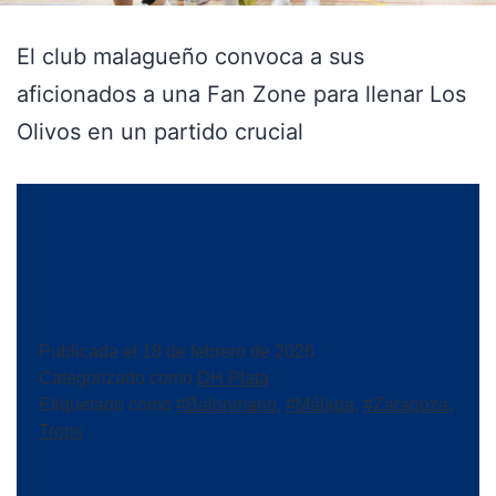
El club malagueño convoca a sus
aficionados a una Fan Zone para llenar Los
Olivos en un partido crucial
Publicada el
18 de febrero de 2026
Categorizado como
DH Plata
Etiquetado como
#Balonmano
,
#Málaga
,
#Zaragoza
,
Trops