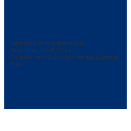
Publicada el
15 de octubre de 2025
Categorizado como
DH Plata
Etiquetado como
#Balonmano
,
#Málaga
,
#Zaragoza
,
Trops