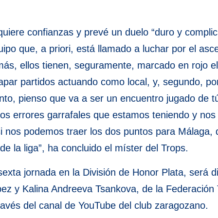
uiere confianzas y prevé un duelo “duro y compli
po que, a priori, está llamado a luchar por el asce
emás, ellos tienen, seguramente, marcado en rojo el
apar partidos actuando como local, y, segundo, p
tanto, pienso que va a ser un encuentro jugado de t
unos errores garrafales que estamos teniendo y n
r si nos podemos traer los dos puntos para Málaga, 
e la liga”, ha concluido el míster del Trops.
exta jornada en la División de Honor Plata, será di
ez y Kalina Andreeva Tsankova, de la Federación Ter
través del canal de YouTube del club zaragozano.