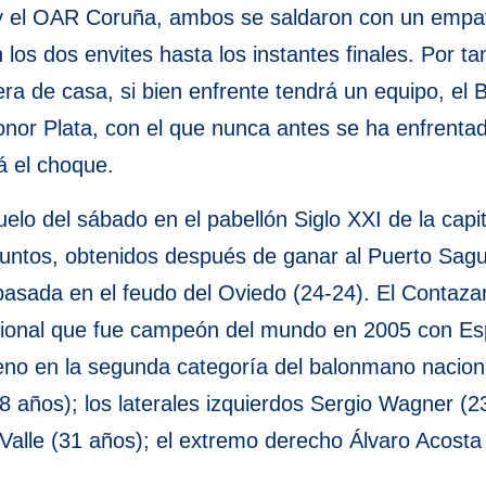
r y el OAR Coruña, ambos se saldaron con un empat
n los dos envites hasta los instantes finales. Por ta
era de casa, si bien enfrente tendrá un equipo, e
onor Plata, con el que nunca antes se ha enfrentad
á el choque.
uelo del sábado en el pabellón Siglo XXI de la ca
 puntos, obtenidos después de ganar al Puerto Sag
 pasada en el feudo del Oviedo (24-24). El Contaz
cional que fue campeón del mundo en 2005 con Es
eno en la segunda categoría del balonmano nacion
8 años); los laterales izquierdos Sergio Wagner (2
 Valle (31 años); el extremo derecho Álvaro Acosta 