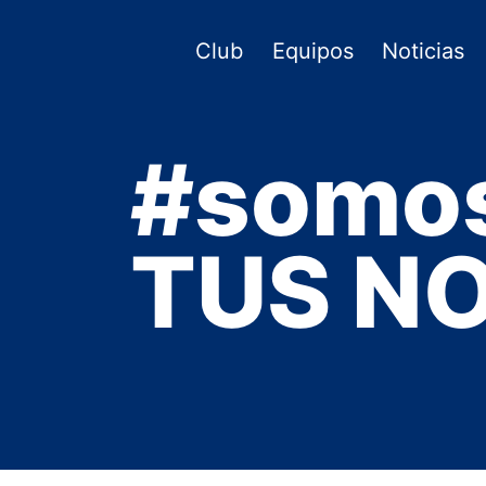
Saltar
al
Club
Equipos
Noticias
contenido
#somo
TUS NO