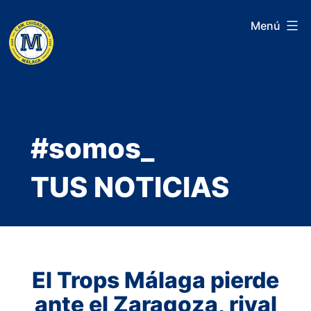
Saltar
Menú
al
contenido
#somos_
TUS NOTICIAS
El Trops Málaga pierde
ante el Zaragoza, rival