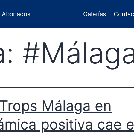
Abonados
Galerías
Contac
a:
#Málag
Trops Málaga en
ámica positiva cae 