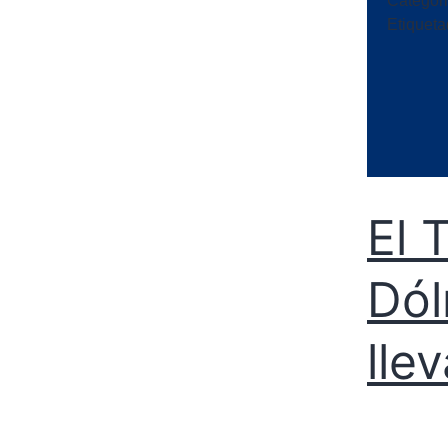
Categor
Etiquet
El 
Dól
lle