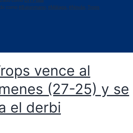
izado como
DH Plata
ado como
#Balonmano
,
#Málaga
,
#Novás
,
Trops
Trops vence al
menes (27-25) y se
va el derbi