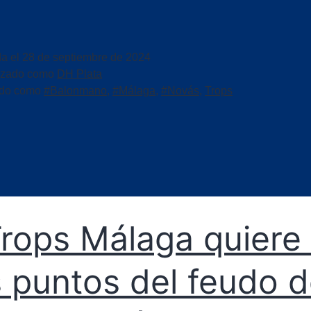
da el
28 de septiembre de 2024
izado como
DH Plata
ado como
#Balonmano
,
#Málaga
,
#Novás
,
Trops
Trops Málaga quiere 
 puntos del feudo d