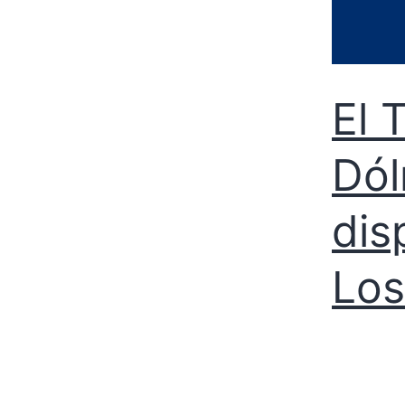
El 
Dól
dis
Los