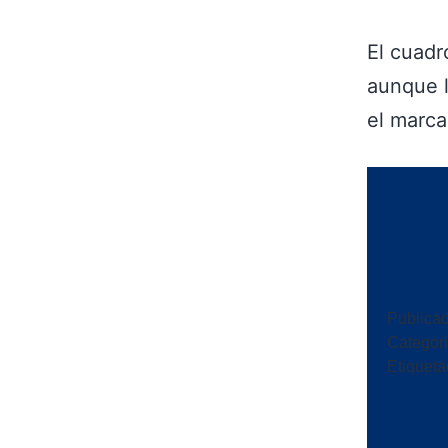
El cuadr
aunque l
el marca
Publica
Categor
Etiquet