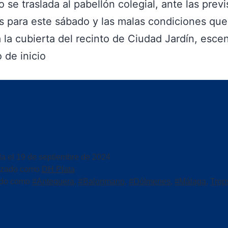
do se traslada al pabellón colegial, ante las prev
as para este sábado y las malas condiciones que
 la cubierta del recinto de Ciudad Jardín, esce
 de inicio
da el
19 de septiembre de 2024
izado como
DH Plata
ado como
#Antequera
,
#Balonmano
,
#Dólmenes
,
#Málaga
,
Trop