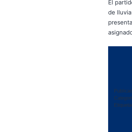
El parti
de lluvi
presenta
asignado
Publica
Categor
Etiquet