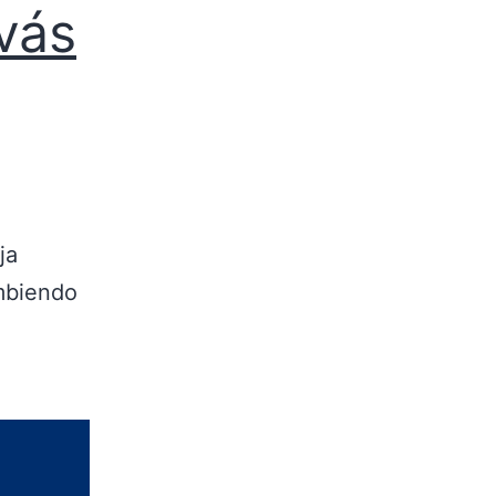
vás
ja
mbiendo