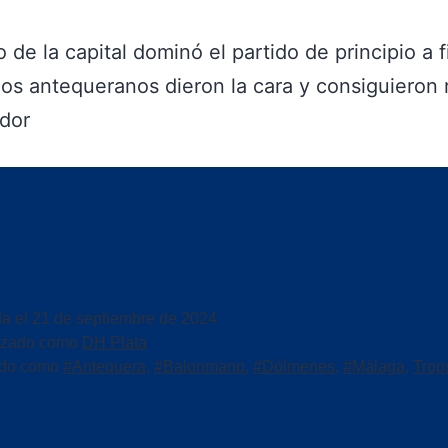
o de la capital dominó el partido de principio a f
os antequeranos dieron la cara y consiguieron 
dor
da el
21 de septiembre de 2024
izado como
DH Plata
ado como
#Antequera
,
#Balonmano
,
#Dólmenes
,
#Málaga
,
Trop