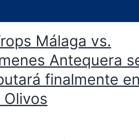
Trops Málaga vs.
menes Antequera s
putará finalmente e
 Olivos