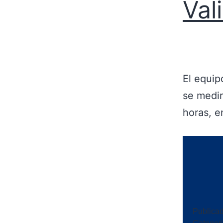
Val
El equip
se medir
horas, e
Publica