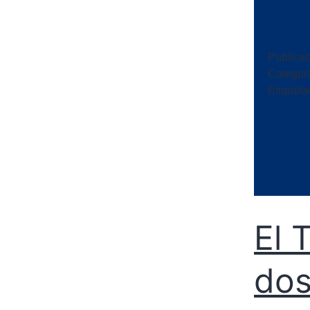
Publica
Categor
Etiquet
El 
dos