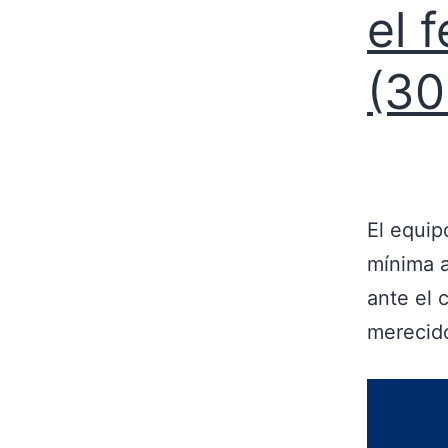
el 
(30
El equip
mínima 
ante el 
merecid