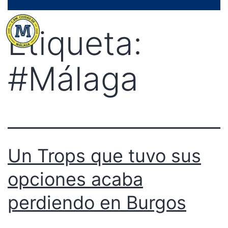
Saltar
Menú
al
Etiqueta:
contenido
#Málaga
Un Trops que tuvo sus
opciones acaba
perdiendo en Burgos