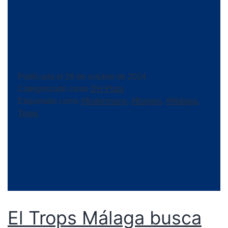
Publicada el
26 de octubre de 2024
Categorizado como
DH Plata
Etiquetado como
#Balonmano
,
#Burgos
,
#Málaga
,
Trops
El Trops Málaga busca