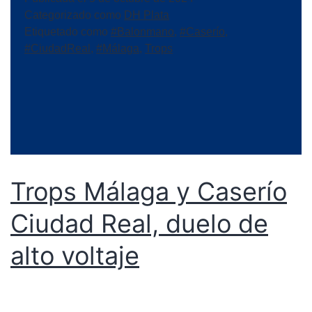
Categorizado como
DH Plata
Etiquetado como
#Balonmano
,
#Caserío
,
#CiudadReal
,
#Málaga
,
Trops
Trops Málaga y Caserío
Ciudad Real, duelo de
alto voltaje