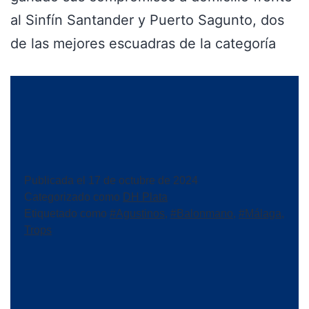
al Sinfín Santander y Puerto Sagunto, dos
de las mejores escuadras de la categoría
Publicada el
17 de octubre de 2024
Categorizado como
DH Plata
Etiquetado como
#Agustinos
,
#Balonmano
,
#Málaga
,
Trops