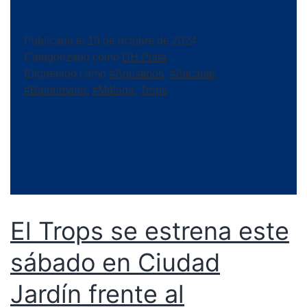
Publicada el
19 de octubre de 2024
Categorizado como
DH Plata
Etiquetado como
#Agustinos
,
#Alicante
,
#Balonmano
,
#Málaga
,
Trops
El Trops se estrena este
sábado en Ciudad
Jardín frente al