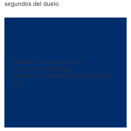
segundos del duelo
Publicada el
12 de octubre de 2024
Categorizado como
DH Plata
Etiquetado como
#Balonmano
,
#Barça
,
#Málaga
,
Trops