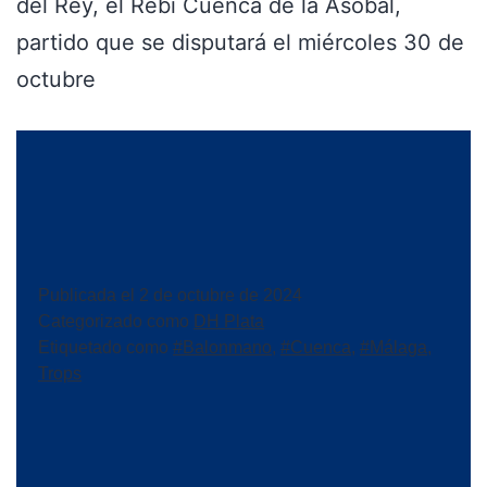
del Rey, el Rebi Cuenca de la Asobal,
partido que se disputará el miércoles 30 de
octubre
Publicada el
2 de octubre de 2024
Categorizado como
DH Plata
Etiquetado como
#Balonmano
,
#Cuenca
,
#Málaga
,
Trops