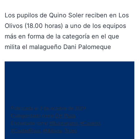
Los pupilos de Quino Soler reciben en Los
Olivos (18.00 horas) a uno de los equipos
más en forma de la categoría en el que
milita el malagueño Dani Palomeque
Publicada el
3 de octubre de 2024
Categorizado como
DH Plata
Etiquetado como
#Balonmano
,
#Caserío
,
#CiudadReal
,
#Málaga
,
Trops