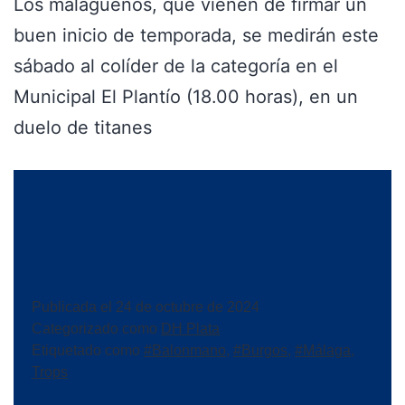
Los malagueños, que vienen de firmar un
buen inicio de temporada, se medirán este
sábado al colíder de la categoría en el
Municipal El Plantío (18.00 horas), en un
duelo de titanes
Publicada el
24 de octubre de 2024
Categorizado como
DH Plata
Etiquetado como
#Balonmano
,
#Burgos
,
#Málaga
,
Trops