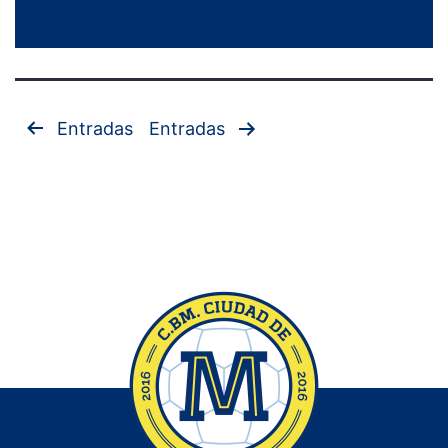
Paginación
Entradas
Entradas
de
entradas