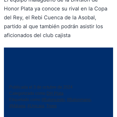
Honor Plata ya conoce su rival en la Copa
del Rey, el Rebi Cuenca de la Asobal,
partido al que también podrán asistir los
aficionados del club cajista
Publicada el
3 de octubre de 2024
Categorizado como
DH Plata
Etiquetado como
#Baloncesto
,
#Balonmano
,
#Málaga
,
#Unicaja
,
Trops