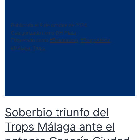
Publicada el
9 de octubre de 2024
Categorizado como
DH Plata
Etiquetado como
#Balonmano
,
#BarçaAtlètic
,
#Málaga
,
Trops
Soberbio triunfo del
Trops Málaga ante el