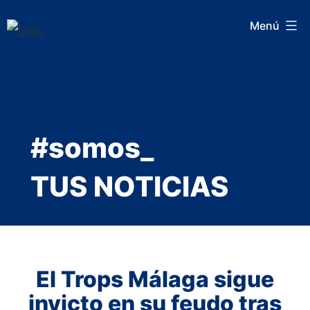
Saltar
Menú
al
contenido
#somos_
TUS NOTICIAS
El Trops Málaga sigue
invicto en su feudo tras