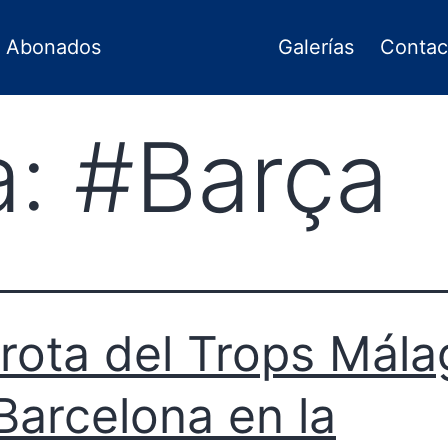
Abonados
Galerías
Contac
a:
#Barça
rota del Trops Mála
Barcelona en la