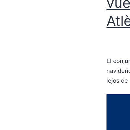
vue
Atl
El conju
navideño
lejos de