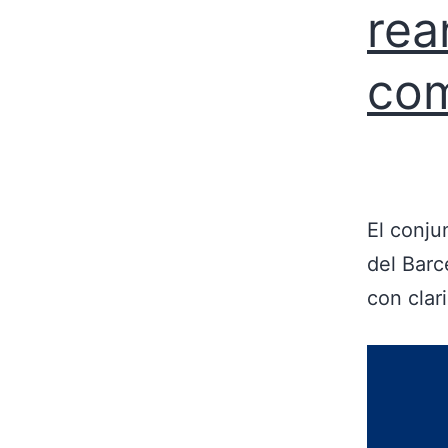
rea
com
El conju
del Barc
con clar