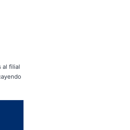
l filial
 cayendo