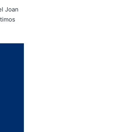
el Joan
ltimos