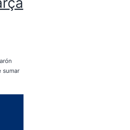
arça
parón
e sumar