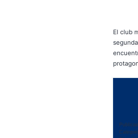
El club 
segunda 
encuent
protagon
Publica
Categor