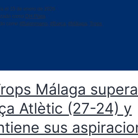
da el
15 de enero de 2026
izado como
DH Plata
ado como
#Balonmano
,
#Barça
,
#Málaga
,
Trops
Trops Málaga supera
ça Atlètic (27-24) y
tiene sus aspiracio