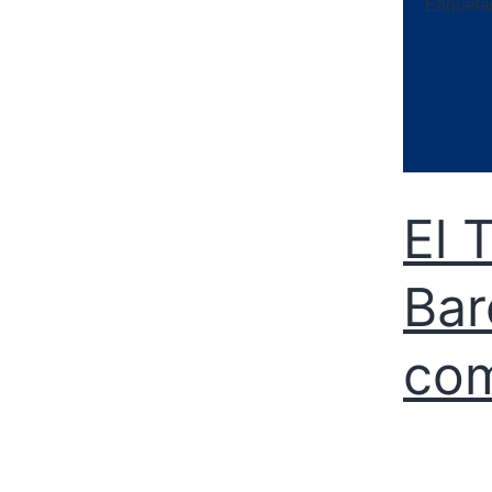
Etiquet
El 
Bar
com