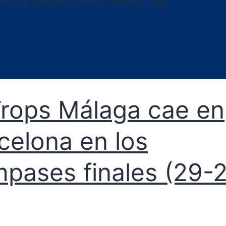
ado como
#Balonmano
,
#Barça
,
#Málaga
,
Trops
Trops Málaga cae en
celona en los
pases finales (29-