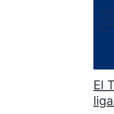
Publica
Categor
Etiquet
Trops
El 
lig