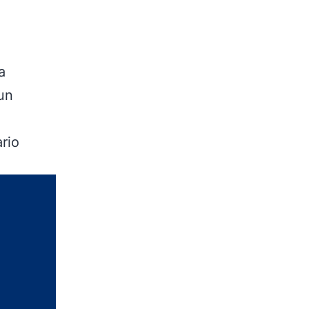
a
 un
rio