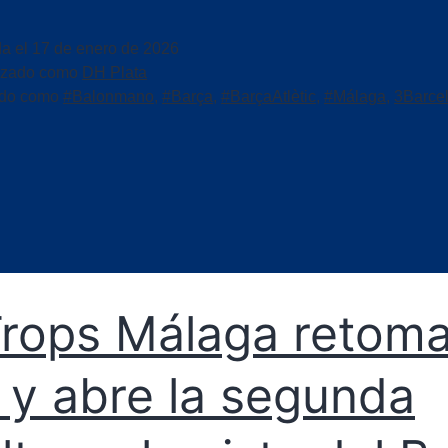
da el
17 de enero de 2026
izado como
DH Plata
ado como
#Balonmano
,
#Barça
,
#BarçaAtlètic
,
#Málaga
,
3Barce
Trops Málaga retoma
a y abre la segunda