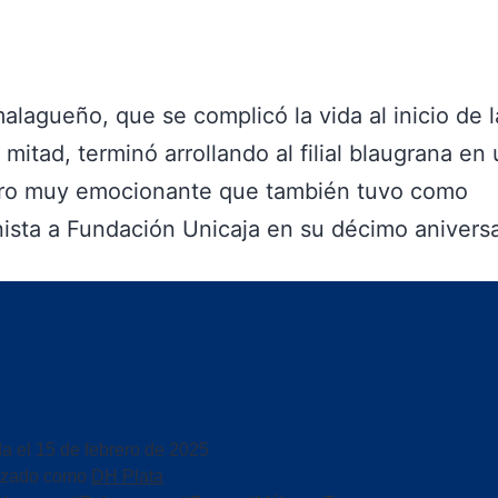
malagueño, que se complicó la vida al inicio de l
mitad, terminó arrollando al filial blaugrana en
ro muy emocionante que también tuvo como
ista a Fundación Unicaja en su décimo aniversa
da el
15 de febrero de 2025
izado como
DH Plata