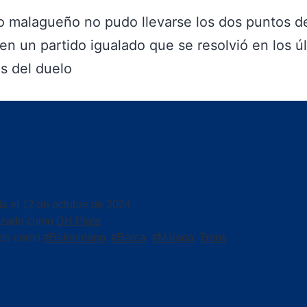
o malagueño no pudo llevarse los dos puntos d
n un partido igualado que se resolvió en los ú
s del duelo
da el
12 de octubre de 2024
izado como
DH Plata
ado como
#Balonmano
,
#Barça
,
#Málaga
,
Trops