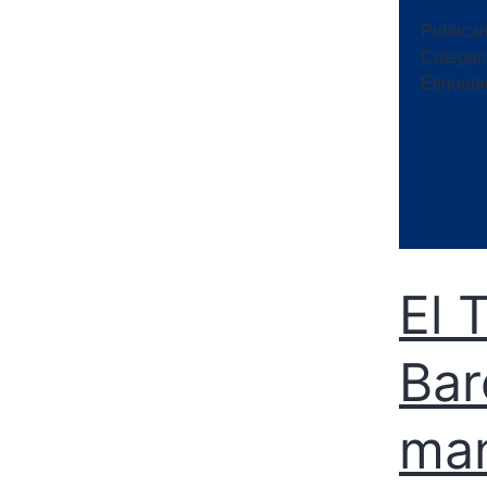
Publica
Categor
Etiquet
El 
Bar
man