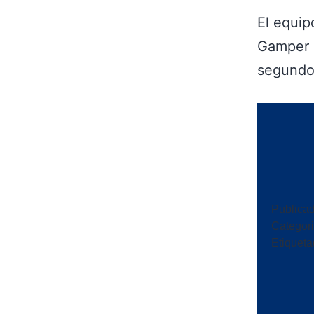
El equip
Gamper e
segundo
Publica
Categor
Etiquet