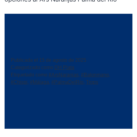
Publicada el
15 de agosto de 2025
Categorizado como
DH Plata
Etiquetado como
#ArsNaranjas
,
#Balonmano
,
#Chispi
,
#Málaga
,
#PalmaDelRío
,
Trops