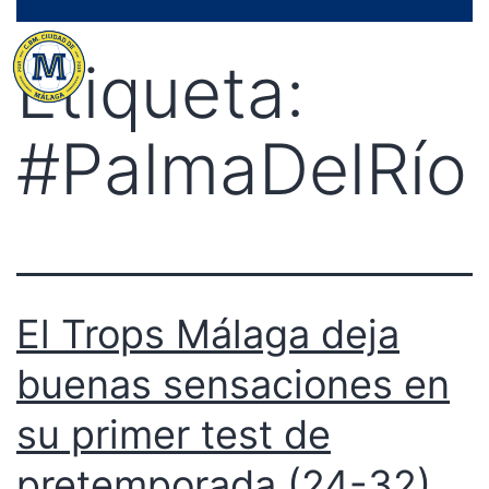
Saltar
Menú
al
Etiqueta:
contenido
#PalmaDelRío
El Trops Málaga deja
buenas sensaciones en
su primer test de
pretemporada (24-32)