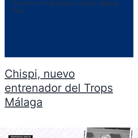
Etiquetado como
#Balonmano
,
#Chispi
,
#Málaga
,
Trops
Chispi, nuevo
entrenador del Trops
Málaga