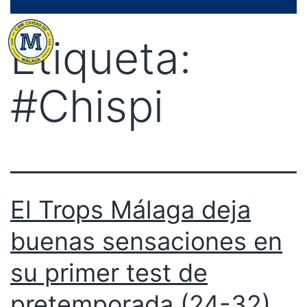
Saltar
Menú
al
Etiqueta:
contenido
#Chispi
El Trops Málaga deja
buenas sensaciones en
su primer test de
pretemporada (24-32)