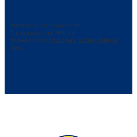
Publicada el
20 de mayo de 2025
Categorizado como
DH Plata
Etiquetado como
#Balonmano
,
#Chispi
,
#Málaga
,
Trops