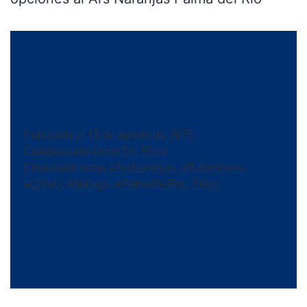
Publicada el
15 de agosto de 2025
Categorizado como
DH Plata
Etiquetado como
#ArsNaranjas
,
#Balonmano
,
#Chispi
,
#Málaga
,
#PalmaDelRío
,
Trops