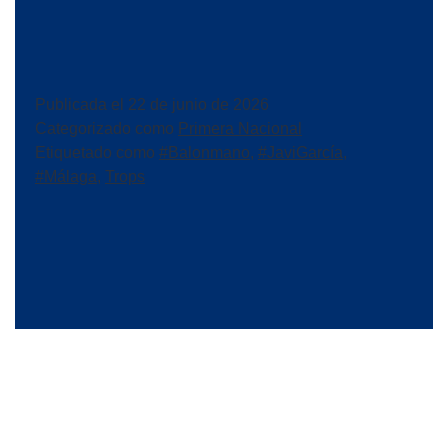
Publicada el
22 de junio de 2026
Categorizado como
Primera Nacional
Etiquetado como
#Balonmano
,
#JaviGarcía
,
#Málaga
,
Trops