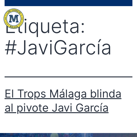
Saltar
Menú
al
Etiqueta:
contenido
#JaviGarcía
El Trops Málaga blinda
al pivote Javi García