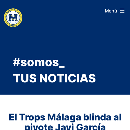
Saltar
Menú
al
contenido
#somos_
TUS NOTICIAS
El Trops Málaga blinda al
pivote Javi García