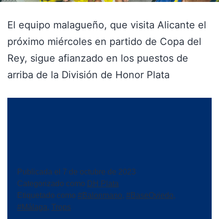
El equipo malagueño, que visita Alicante el
próximo miércoles en partido de Copa del
Rey, sigue afianzado en los puestos de
arriba de la División de Honor Plata
Publicada el
7 de octubre de 2023
Categorizado como
DH Plata
Etiquetado como
#Balonmano
,
#BaseOviedo
,
#Málaga
,
Trops