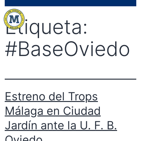
Saltar
Menú
al
Etiqueta:
contenido
#BaseOviedo
Estreno del Trops
Málaga en Ciudad
Jardín ante la U. F. B.
Oviedo