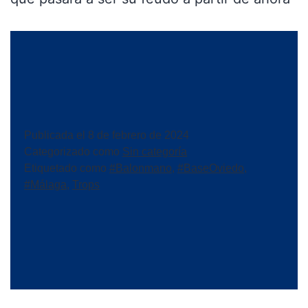
Publicada el
8 de febrero de 2024
Categorizado como
Sin categoría
Etiquetado como
#Balonmano
,
#BaseOviedo
,
#Málaga
,
Trops