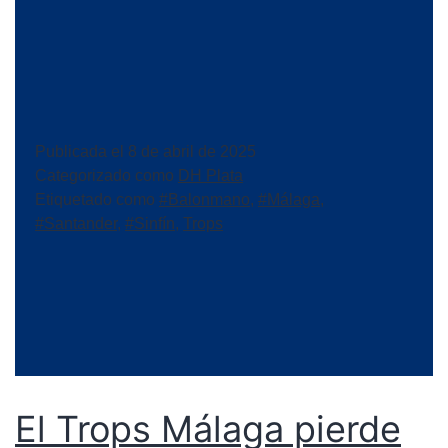
Publicada el
8 de abril de 2025
Categorizado como
DH Plata
Etiquetado como
#Balonmano
,
#Málaga
,
#Santander
,
#Sinfín
,
Trops
El Trops Málaga pierde