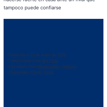
tampoco puede confiarse
Publicada el
22 de enero de 2026
Categorizado como
DH Plata
Etiquetado como
#Balonmano
,
#Málaga
,
#Santander
,
#Sinfín
,
Trops