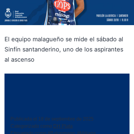
El equipo malagueño se mide el sábado al
Sinfín santanderino, uno de los aspirantes
al ascenso
Publicada el
18 de septiembre de 2025
Categorizado como
DH Plata
Etiquetado como
#Balonmano
,
#Málaga
,