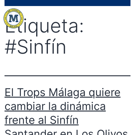
Saltar
Menú
al
Etiqueta:
contenido
#Sinfín
El Trops Málaga quiere
cambiar la dinámica
frente al Sinfín
Santander en Los Olivos