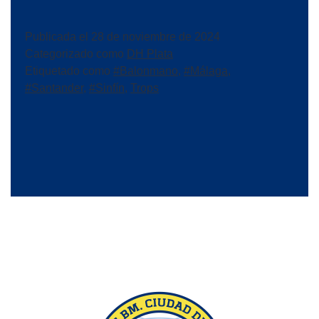
Publicada el
28 de noviembre de 2024
Categorizado como
DH Plata
Etiquetado como
#Balonmano
,
#Málaga
,
#Santander
,
#Sinfín
,
Trops