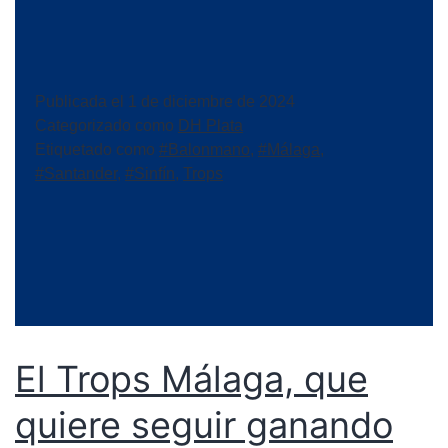
Publicada el
1 de diciembre de 2024
Categorizado como
DH Plata
Etiquetado como
#Balonmano
,
#Málaga
,
#Santander
,
#Sinfín
,
Trops
El Trops Málaga, que
quiere seguir ganando