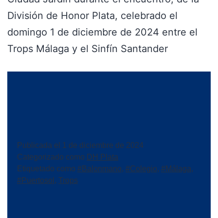
División de Honor Plata, celebrado el
domingo 1 de diciembre de 2024 entre el
Trops Málaga y el Sinfín Santander
Publicada el
1 de diciembre de 2024
Categorizado como
DH Plata
Etiquetado como
#Balonmano
,
#Colegio
,
#Málaga
,
#Puertosol
,
Trops