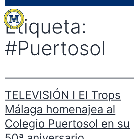
Saltar
Menú
al
Etiqueta:
contenido
#Puertosol
TELEVISIÓN I El Trops
Málaga homenajea al
Colegio Puertosol en su
50ª aniversario