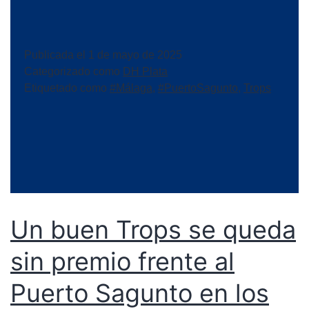
Publicada el
1 de mayo de 2025
Categorizado como
DH Plata
Etiquetado como
#Málaga
,
#PuertoSagunto
,
Trops
Un buen Trops se queda
sin premio frente al
Puerto Sagunto en los