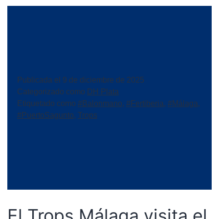
Publicada el
9 de diciembre de 2025
Categorizado como
DH Plata
Etiquetado como
#Balonmano
,
#Fertiberia
,
#Málaga
,
#PuertoSagunto
,
Trops
El Trops Málaga visita el