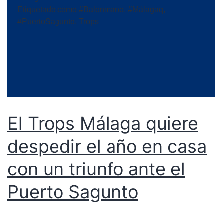
Etiquetado como
#Balonmano
,
#Málagaq
,
#PuertoSagunto
,
Trops
El Trops Málaga quiere
despedir el año en casa
con un triunfo ante el
Puerto Sagunto