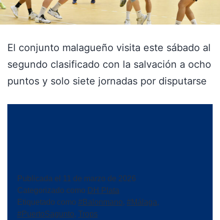
El conjunto malagueño visita este sábado al
segundo clasificado con la salvación a ocho
puntos y solo siete jornadas por disputarse
Publicada el
11 de marzo de 2026
Categorizado como
DH Plata
Etiquetado como
#Balonmano
,
#Málaga
,
#PuertoSagunto
,
Trops