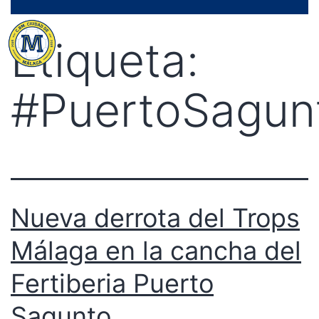
Saltar
Menú
al
Etiqueta:
contenido
#PuertoSagun
Nueva derrota del Trops
Málaga en la cancha del
Fertiberia Puerto
Sagunto