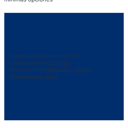
Publicada el
14 de marzo de 2026
Categorizado como
DH Plata
Etiquetado como
#Balonmano
,
#Málaga
,
#PuertoSagunto
,
Trops