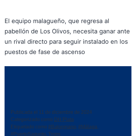
El equipo malagueño, que regresa al
pabellón de Los Olivos, necesita ganar ante
un rival directo para seguir instalado en los
puestos de fase de ascenso
Publicada el
11 de diciembre de 2024
Categorizado como
DH Plata
Etiquetado como
#Balonmano
,
#Málaga
,
#PuertoSagunto
,
Trops