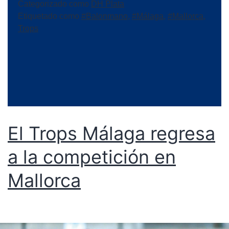
Categorizado como
DH Plata
Etiquetado como
#Balonmano
,
#Málaga
,
#Mallorca
,
Trops
El Trops Málaga regresa
a la competición en
Mallorca