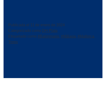
Publicada el
11 de enero de 2024
Categorizado como
DH Plata
Etiquetado como
#Balonmano
,
#Málaga
,
#Mallorca
,
Trops