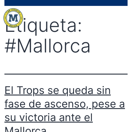
Saltar
Menú
al
Etiqueta:
contenido
#Mallorca
El Trops se queda sin
fase de ascenso, pese a
su victoria ante el
Mallorca