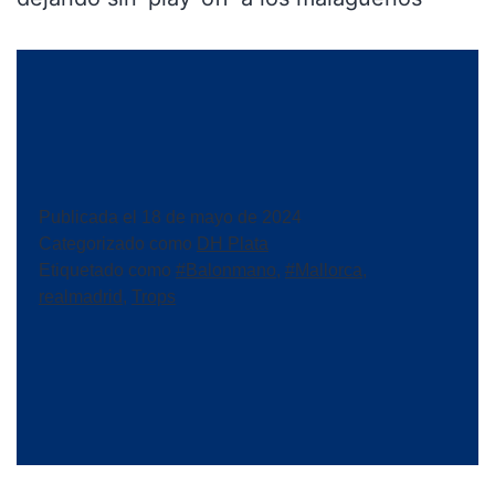
Publicada el
18 de mayo de 2024
Categorizado como
DH Plata
Etiquetado como
#Balonmano
,
#Mallorca
,
realmadrid
,
Trops