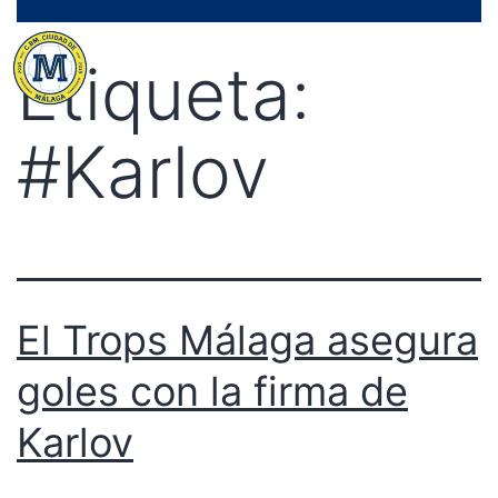
Saltar
Menú
al
Etiqueta:
contenido
#Karlov
El Trops Málaga asegura
goles con la firma de
Karlov