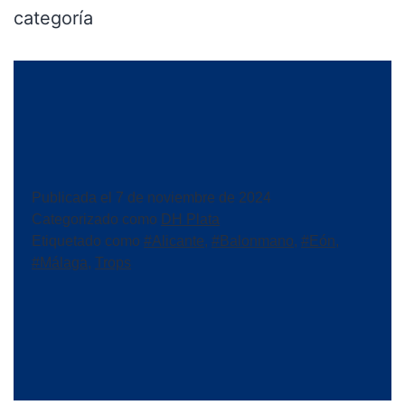
categoría
Publicada el
7 de noviembre de 2024
Categorizado como
DH Plata
Etiquetado como
#Alicante
,
#Balonmano
,
#Eón
,
#Málaga
,
Trops