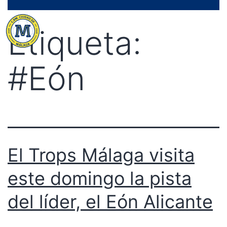
Saltar
Menú
al
Etiqueta:
contenido
#Eón
El Trops Málaga visita
este domingo la pista
del líder, el Eón Alicante