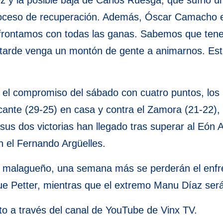
 y la posible baja de Carlos Ruesga, que sufrió 
roceso de recuperación. Además, Óscar Camacho es
 afrontamos con todas las ganas. Sabemos que tene
tarde venga un montón de gente a animarnos. Esta
 el compromiso del sábado con cuatro puntos, los
icante (29-25) en casa y contra el Zamora (21-22),
us dos victorias han llegado tras superar al Eón A
 el Fernando Argüelles.
to malagueño, una semana más se perderán el enfre
ique Petter, mientras que el extremo Manu Díaz ser
to a través del canal de YouTube de Vinx TV.