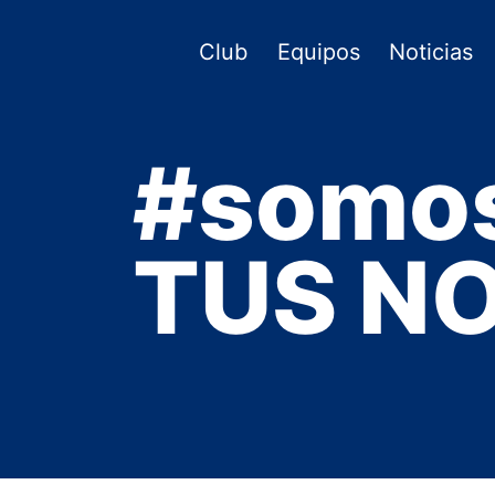
Saltar
al
Club
Equipos
Noticias
contenido
#somo
TUS NO