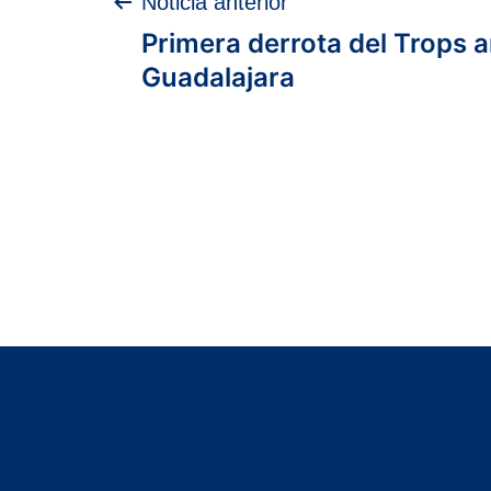
Navegación
Noticia anterior
Primera derrota del Trops an
de
Guadalajara
entradas