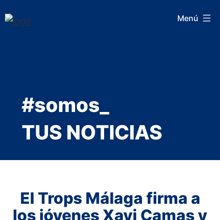
Saltar
Menú
al
contenido
#somos_
TUS NOTICIAS
El Trops Málaga firma a
los jóvenes Xavi Camas y