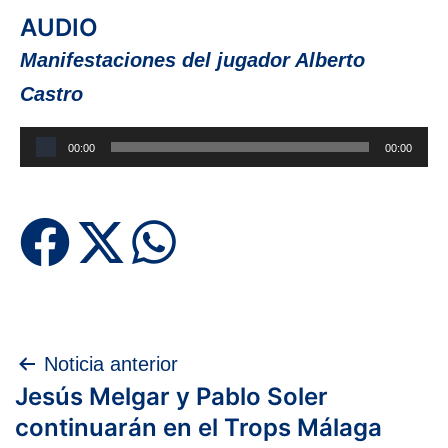
AUDIO
Manifestaciones del jugador Alberto
Castro
Reproductor
00:00
00:00
de
audio
Navegación
Noticia anterior
Jesús Melgar y Pablo Soler
de
continuarán en el Trops Málaga