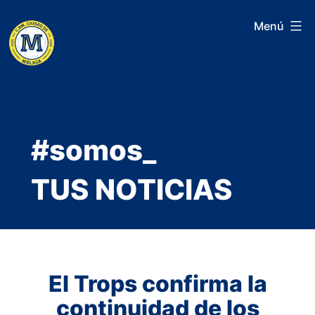
Saltar
Menú
al
contenido
#somos_
TUS NOTICIAS
El Trops confirma la
continuidad de los