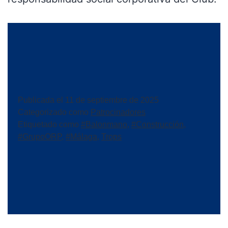
Publicada el
11 de septiembre de 2025
Categorizado como
Patrocinadores
Etiquetado como
#Balonmano
,
#Construcción
,
#GrupoORP
,
#Málaga
,
Trops