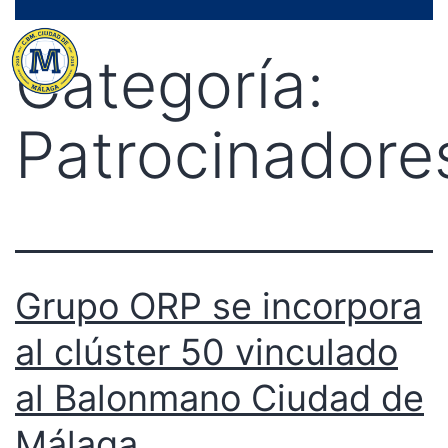
Saltar
Menú
al
Categoría:
contenido
Patrocinadore
Grupo ORP se incorpora
al clúster 50 vinculado
al Balonmano Ciudad de
Málaga