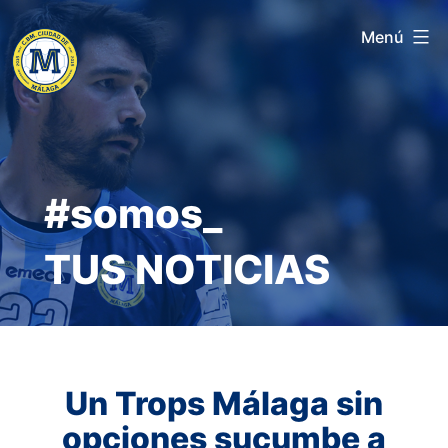
Saltar
Menú
al
contenido
#somos_
TUS NOTICIAS
Un Trops Málaga sin
opciones sucumbe a