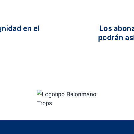
gnidad en el
Los abona
podrán asi