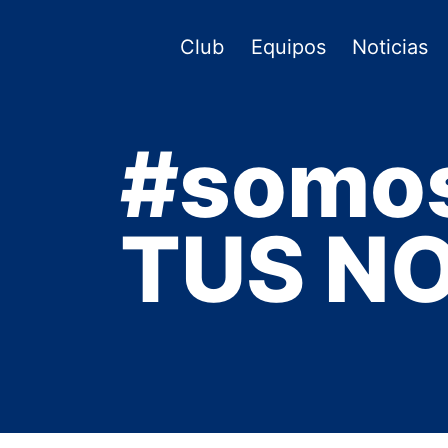
Saltar
al
Club
Equipos
Noticias
contenido
#somo
TUS NO