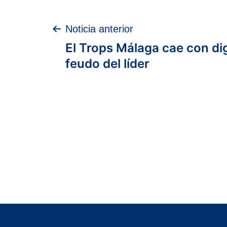
Navegación
Noticia anterior
El Trops Málaga cae con di
de
feudo del líder
entradas