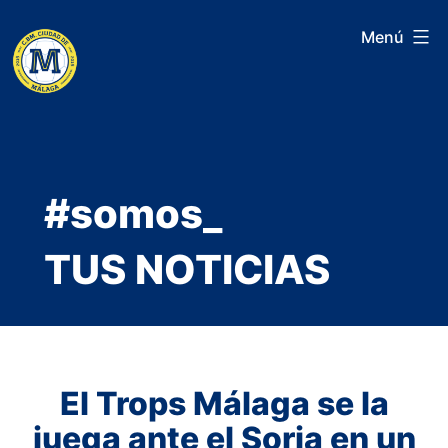
Saltar
Menú
al
contenido
#somos_
TUS NOTICIAS
El Trops Málaga se la
juega ante el Soria en un