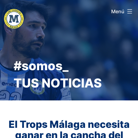
Saltar
Menú
al
contenido
#somos_
TUS NOTICIAS
El Trops Málaga necesita
ganar en la cancha del