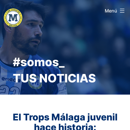
Saltar
Menú
al
contenido
#somos_
TUS NOTICIAS
El Trops Málaga juvenil
hace historia: