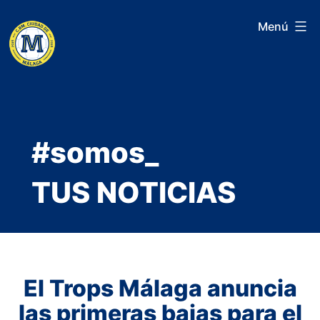
Saltar
Menú
al
contenido
#somos_
TUS NOTICIAS
El Trops Málaga anuncia
las primeras bajas para el