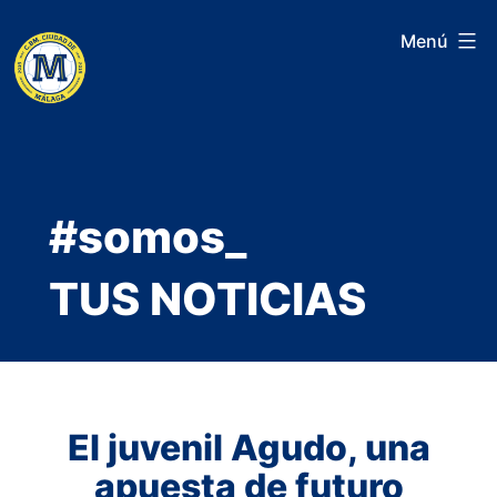
Saltar
Menú
al
contenido
#somos_
TUS NOTICIAS
El juvenil Agudo, una
apuesta de futuro