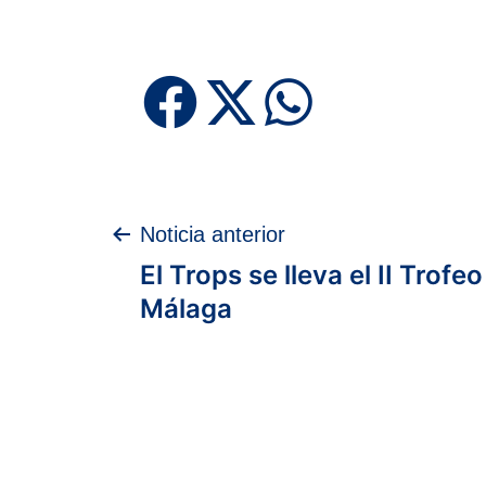
Navegación
Noticia anterior
El Trops se lleva el II Trofe
de
Málaga
entradas