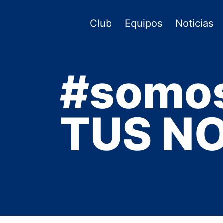
Saltar
al
Club
Equipos
Noticias
contenido
#somo
TUS NO