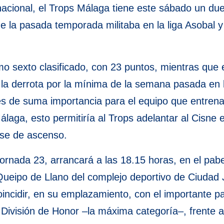
cional, el Trops Málaga tiene este sábado un duel
 la pasada temporada militaba en la liga Asobal 
omo sexto clasificado, con 23 puntos, mientras que 
la derrota por la mínima de la semana pasada en la 
 es de suma importancia para el equipo que entren
ga, esto permitiría al Trops adelantar al Cisne en 
ase de ascenso.
jornada 23, arrancará a las 18.15 horas, en el pab
Queipo de Llano del complejo deportivo de Ciudad J
oincidir, en su emplazamiento, con el importante pa
il de División de Honor –la máxima categoría–, fren