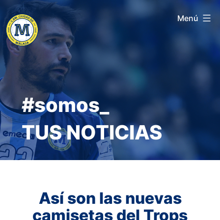
Saltar
Menú
al
contenido
#somos_
TUS NOTICIAS
Así son las nuevas
camisetas del Trops